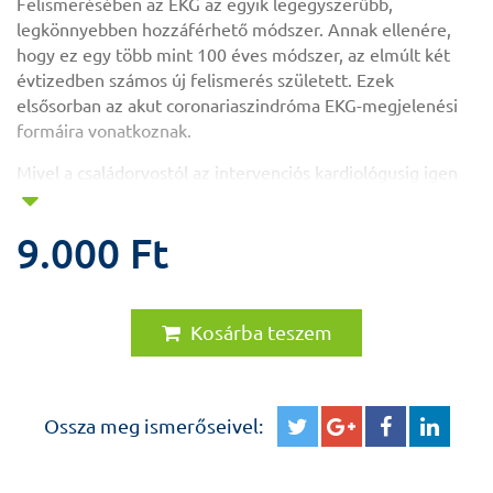
Felismerésében az EKG az egyik legegyszerűbb,
legkönnyebben hozzáférhető módszer. Annak ellenére,
hogy ez egy több mint 100 éves módszer, az elmúlt két
évtizedben számos új felismerés született. Ezek
elsősorban az akut coronariaszindróma EKG-megjelenési
formáira vonatkoznak.
Mivel a családorvostól az intervenciós kardiológusig igen
nagy a klinikai jelentősége az akut coronariaszindróma
EKG-felismerésének, a könyv kiemelten foglalkozik ezzel a
9.000 Ft
kórformával. Ugyanakkor bemutatásra kerülnek az EKG
diagnosztikus határai is, amiknek ismerete szintén nagyon
fontos lehet egy konkrét eset kapcsán.
Kosárba teszem
Az EKG-eltérések felismerését segíti, ha nemcsak leírásra
kerül az EKG-eltérésért felelős coronariabetegség, hanem
bemutatásra is. A szerző ezért
minden
esetben az EKG
mellett demonstrálta a koronarogramon látható kóros
Ossza meg ismerőseivel:
eltérést.
Az eseteket követő EKG-t es koronarográfiát általában egy