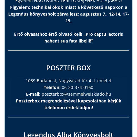
Egyetem NAGYVÁRAD TÉRI TÖMBJÉNEK AULÁJÁBAN!
Figyelem: technikai okok miatt a következő napokon a
Legendus könyvesbolt zárva lesz: augusztus 7., 12-14, 17-
19.
Értő olvasathoz értő olvasó kell! „Pro captu lectoris
habent sua fata libelli!”
POSZTER BOX
1089 Budapest, Nagyvárad tér 4. I. emelet
Telefon:
06-20-374-0160
E-mail:
poszterbox@semmelweiskiado.hu
Poszterbox megrendelésével kapcsolatban kérjük
telefonon érdeklődjön!
Legendus Alba Könyvesbolt