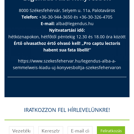
8000 Székesfehérvár, Selyem u. 11a, Palotaváros
Telefon:
+36-30-944-3650 és +36-30-326-4705
E-mail:
alba@legendus.hu
Nyitvatartási idő:
hétköznapokon, hétfőtől péntekig 12.30 és 18.00 óra között
Értő olvasathoz értő olvasó kell! „Pro captu lectoris
habent sua fata libelli!”
https://www.szekesfehervar.hu/legendus-alba-a-
semmelweis-kiadu-uj-konyvesboltja-szekesfehervaron
IRATKOZZON FEL HÍRLEVELÜNKRE!