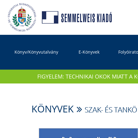
Könyv/Könyvutalvány
E-Könyvek
Folyóirat
FIGYELEM: TECHNIKAI OKOK MIATT A 
KÖNYVEK
SZAK- ÉS TANK