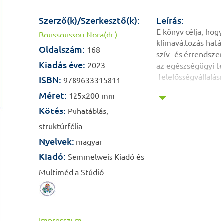
Szerző(k)/Szerkesztő(k):
Leírás:
E könyv célja, hogy
Boussoussou Nora(dr.)
klímaváltozás hatá
Oldalszám:
168
szív- és érrendsze
Kiadás éve:
2023
az egészségügyi t
felelősségvállalás
ISBN:
9789633315811
Méret:
125x200 mm
Kötés:
Puhatáblás,
struktúrfólia
Nyelvek:
magyar
Kiadó:
Semmelweis Kiadó és
Multimédia Stúdió
Impresszum