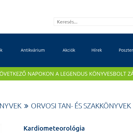
ok
Antikvárium
Akciók
Hírek
Poszte
KÖVETKEZŐ NAPOKON A LEGENDUS KÖNYVESBOLT ZÁRVA
ÖNYVEK
ORVOSI TAN- ÉS SZAKKÖNYVEK
Kardiometeorológia