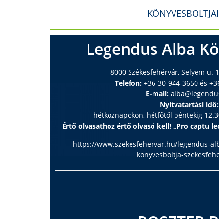
KÖNYVESBOLTJA
Legendus Alba Kö
8000 Székesfehérvár, Selyem u. 1
Telefon:
+36-30-944-3650 és +3
E-mail:
alba@legendu
Nyitvatartási idő:
hétköznapokon, hétfőtől péntekig 12.30
Értő olvasathoz értő olvasó kell! „Pro captu lec
https://www.szekesfehervar.hu/legendus-al
konyvesboltja-szekesfeh