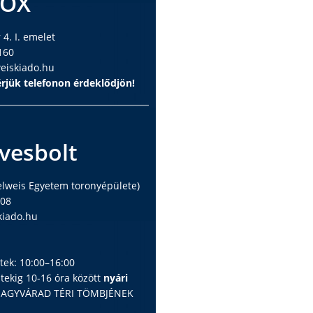
BOX
4. I. emelet
160
iskiado.hu
rjük telefonon érdeklődjön!
vesbolt
elweis Egyetem toronyépülete)
408
iado.hu
ntek: 10:00–16:00
ntekig 10-16 óra között
nyári
 NAGYVÁRAD TÉRI TÖMBJÉNEK