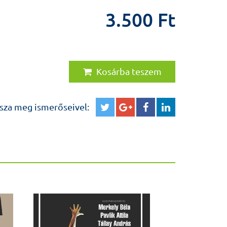
3.500 Ft
Kosárba teszem
sza meg ismerőseivel: