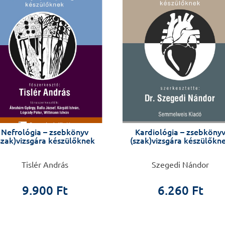
Nefrológia – zsebkönyv
Kardiológia – zsebköny
szak)vizsgára készülőknek
(szak)vizsgára készülőkn
Tislér András
Szegedi Nándor
9.900 Ft
6.260 Ft