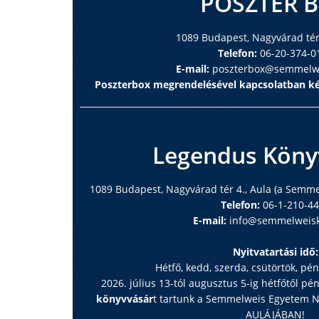
POSZTER 
1089 Budapest, Nagyvárad tér 
Telefon:
06-20-374-0
E-mail:
poszterbox@semmelwe
Poszterbox megrendelésével kapcsolatban ké
Legendus Köny
1089 Budapest, Nagyvárad tér 4., Aula (a Semm
Telefon:
06-1-210-4
E-mail:
info@semmelweisk
Nyitvatartási idő:
Hétfő, kedd, szerda, csütörtök, pé
2026. július 13-tól augusztus 5-ig hétfőtől pé
könyvvásár
t tartunk a Semmelweis Egyetem
AULÁJÁBAN!