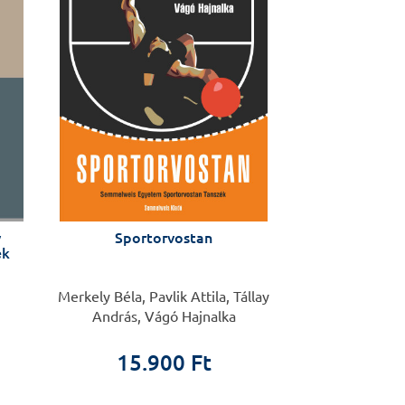
v
Sportorvostan
ek
Merkely Béla, Pavlik Attila, Tállay
András, Vágó Hajnalka
15.900 Ft