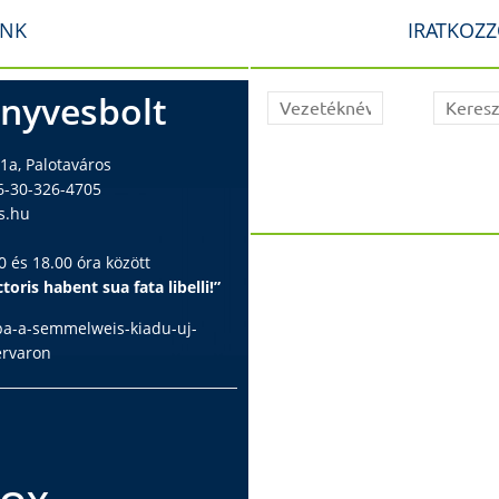
INK
IRATKOZZ
nyvesbolt
1a, Palotaváros
6-30-326-4705
s.hu
 és 18.00 óra között
toris habent sua fata libelli!”
ba-a-semmelweis-kiadu-uj-
ervaron