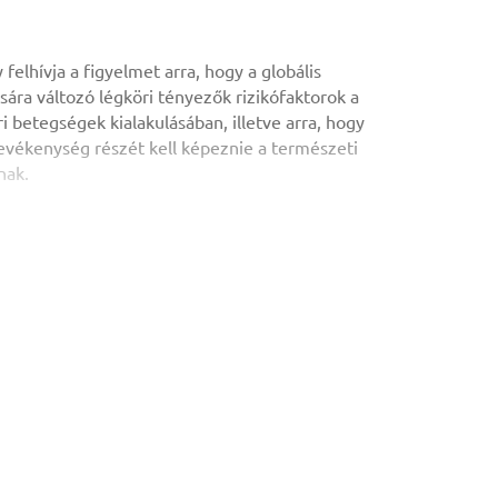
 felhívja a figyelmet arra, hogy a globális
sára változó légköri tényezők rizikófaktorok a
ri betegségek kialakulásában, illetve arra, hogy
evékenység részét kell képeznie a természeti
nak.