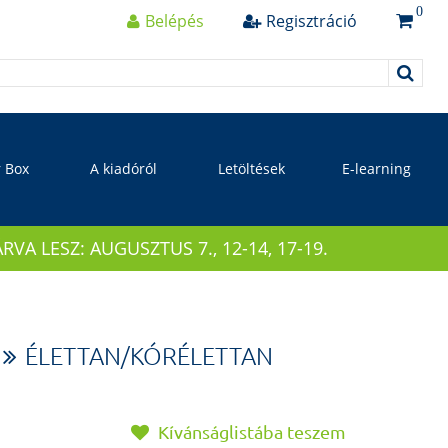
0
Belépés
Regisztráció
r Box
A kiadóról
Letöltések
E-learning
 LESZ: AUGUSZTUS 7., 12-14, 17-19.
ÉLETTAN/KÓRÉLETTAN
Kívánságlistába teszem