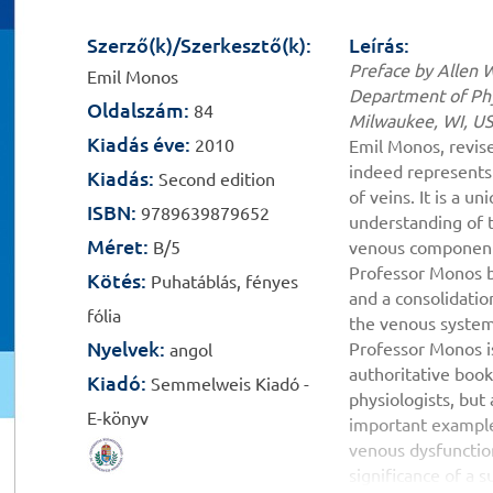
Szerző(k)/Szerkesztő(k):
Leírás:
Preface by Allen 
Emil Monos
Department of Phy
Oldalszám:
84
Milwaukee, WI, U
Kiadás éve:
2010
Emil Monos, revise
indeed represents
Kiadás:
Second edition
of veins. It is a 
ISBN:
9789639879652
understanding of 
Méret:
B/5
venous component 
Professor Monos b
Kötés:
Puhatáblás, fényes
and a consolidation
fólia
the venous system 
Nyelvek:
Professor Monos is
angol
authoritative bookl
Kiadó:
Semmelweis Kiadó -
physiologists, but 
E-könyv
important example
venous dysfunction
significance of a