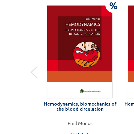
e
%
 A vérkeringés
Hemodynamics, biomechanics of
Hem
 4. átdolgozott
the blood circulation
dás
Monos
Emil Monos