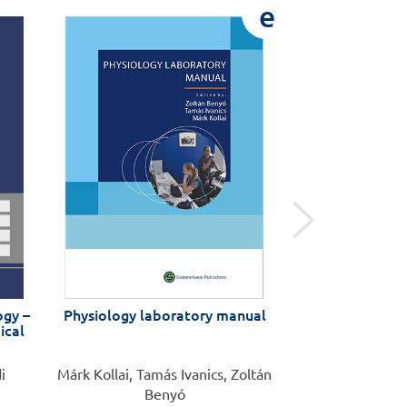
e
ogy –
Physiology laboratory manual
A katedra meste
ical
i
Márk Kollai, Tamás Ivanics, Zoltán
Táncos
Benyó