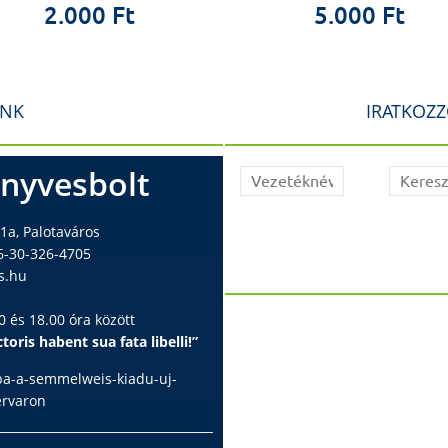
2.000 Ft
5.000 Ft
INK
IRATKOZZ
nyvesbolt
1a, Palotaváros
6-30-326-4705
s.hu
 és 18.00 óra között
toris habent sua fata libelli!”
ba-a-semmelweis-kiadu-uj-
ervaron