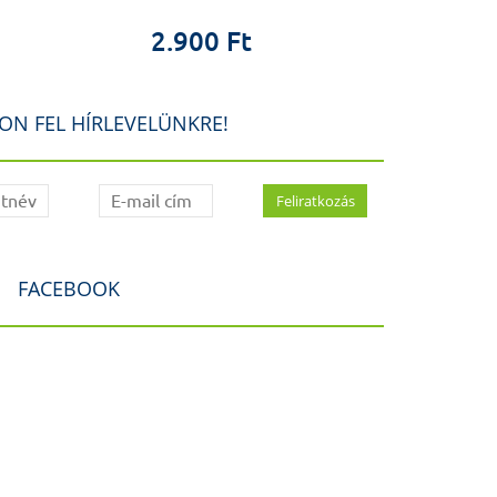
1.6
20
2.900 Ft
ON FEL HÍRLEVELÜNKRE!
FACEBOOK