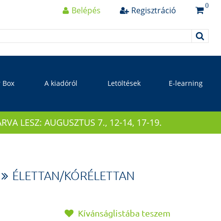
0
Belépés
Regisztráció
r Box
A kiadóról
Letöltések
E-learning
 LESZ: AUGUSZTUS 7., 12-14, 17-19.
ÉLETTAN/KÓRÉLETTAN
Kívánságlistába teszem