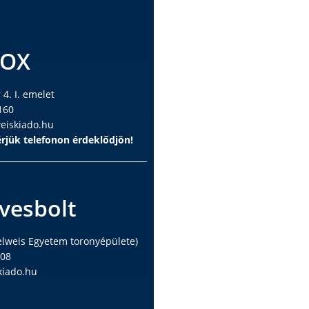
BOX
4. I. emelet
160
iskiado.hu
rjük telefonon érdeklődjön!
vesbolt
elweis Egyetem toronyépülete)
408
iado.hu