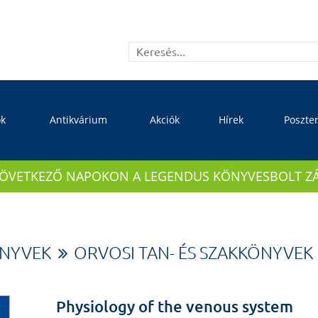
ok
Antikvárium
Akciók
Hírek
Poszte
KÖVETKEZŐ NAPOKON A LEGENDUS KÖNYVESBOLT ZÁRVA
ÖNYVEK
ORVOSI TAN- ÉS SZAKKÖNYVEK
Physiology of the venous system