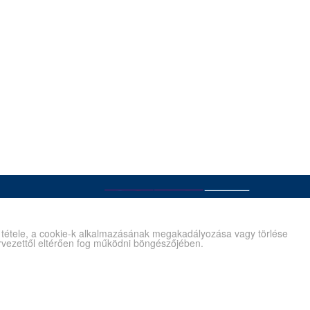
é tétele, a cookie-k alkalmazásának megakadályozása vagy törlése
tervezettől eltérően fog működni böngészőjében.
Kapcsolat
Gyík/Súgó