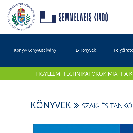
Könyv/Könyvutalvány
E-Könyvek
Folyóirat
FIGYELEM: TECHNIKAI OKOK MIATT A 
KÖNYVEK
SZAK- ÉS TANK