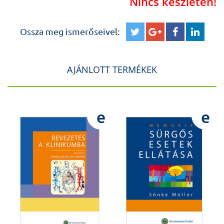
Nincs készleten!
kevesebb alkalommal szoruljunk erre a ­kiadványra és
legyünk egészségesek, de azért nem árt, ha ez a könyv
Ossza meg ismerőseivel:
ott áll a polcunkon."
AJÁNLOTT TERMÉKEK
A tartalomból:
1. Általános tudnivalók (Dr. Cseh Áron, Prof. Szabó Attila)
2. Lázmérés és lázcsillapítás (Dr. Cseh Áron, Dr. Krivácsy
e
e
Péter)
3. Fájdalomcsillapítás (Dr. Andorka Csilla, Prof. Tulassay
Tivadar)
4. Hányás, hasmenés, folyadékpótlás (Dr. Kincs Judit, .Dr.
Tóth-Heyn Péter)
5. Újszülöttek, koraszülöttek otthoni ellátása (Dr.
Majorovics Éva, Dr. Szabó Miklós)
6. Csecsemőtáplálás, szoptatás (Dr. Cseh Áron, Prof. Arató
András)
7. Csecsemőkori légzéskimaradás és savas reflux (Dr.