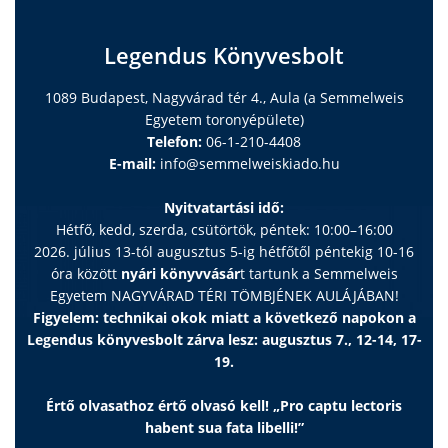
18. Vizelési zavarok (Dr. Kerti Andrea, Dr. Kelen Kata)
19. Vesebetegségek, húgyúti fertőzések (Dr. Kerti
Legendus Könyvesbolt
Andrea, Dr. Máttyus István)
20. Cukorbetegség (Dr. Derzbach László, Dr. Körner Anna)
1089 Budapest, Nagyvárad tér 4., Aula (a Semmelweis
21. Nemi érés (Dr. Kun Renáta, Dr. Halász Zita)
Egyetem toronyépülete)
22. Nemi szervek gyakori betegségei (Dr. Antal
Telefon:
06-1-210-4408
Zsuzsanna, Dr. Kálmán Attila)
E-mail:
info@semmelweiskiado.hu
23. Sérvek (Dr. Antal Zsuzsanna, Prof. Verebély Tibor)
24. Koraszülöttek, csecsemők és kisgyermekek fejlődése
Nyitvatartási idő:
(Dr. Toldi Gergely, Dr. Felkai Mária)
Hétfő, kedd, szerda, csütörtök, péntek: 10:00–16:00
25. Fejfájás (Dr. Farkas Kristóf, Dr. Farkas Viktor)
2026. július 13-tól augusztus 5-ig hétfőtől péntekig 10-16
óra között
nyári könyvvásár
t tartunk a Semmelweis
26. Görcsállapotok (Dr. Szeifert Lilla, Prof. Fogarasi
Egyetem NAGYVÁRAD TÉRI TÖMBJÉNEK AULÁJÁBAN!
András)
Figyelem: technikai okok miatt a következő napokon a
27. Vérszegénység, vérzékenység és vérrögképződés (Dr.
Legendus könyvesbolt zárva lesz: augusztus 7., 12-14, 17-
Cseh Áron, Dr. Kovács Gábor, Dr. Rényi Imre)
19.
28. Mellkasi fájdalom, szívzörejek, magas vérnyomás (Dr.
Cseh Áron, Dr. Horváth Zsóka, Prof. Reusz György)
Értő olvasathoz értő olvasó kell! „Pro captu lectoris
29. Elhízás (Dr. Derzbach László, Dr. Pásti Krisztina)
habent sua fata libelli!”
30. Viselkedészavarok, pszichiátriai sürgősség (Dr. Schuler