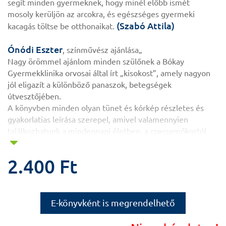
segít minden gyermeknek, hogy minél előbb ismét
mosoly kerüljön az arcokra, és egészséges gyermeki
(Szabó Attila)
kacagás töltse be otthonaikat.
Ónódi Eszter
, színművész ajánlása„
Nagy örömmel ajánlom minden szülőnek a Bókay
Gyermekklinika orvosai által írt „kisokost”, amely ­nagyon
jól eligazít a különböző panaszok, betegségek
útvesztőjében.
A könyvben minden olyan tünet és kórkép részletes és
gyakorlatias leírása szerepel, amivel valamennyien
találkozhatunk a mindennapi életben, a csecsemőkortól
egészen a pubertás korig.
Különösen tetszett, hogy az adott panasznál színkódokkal
2.400 Ft
jelölték, hogy mennyire kell orvoshoz ­rohannunk. Zöld
színnel kódolták, ha nincs sürgősség. A sárga szín már azt
jelzi, hogy lehetőleg egy ­napon belül forduljunk orvoshoz,
a piros pedig azt, hogy az adott tünet láttán azonnal
E-könyvként is megrendelhető
hívjunk mentőt.
Természetesen mindenkinek azt kívánom, hogy minél