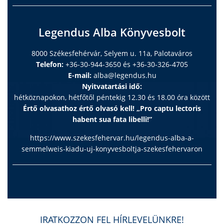
Zsófia, Dr. Gallai Mária)
31. Fogzás, fogápolás (Dr. Tóth-Vajna Gergely, Dr.
Szombathelyi Mária)
Legendus Alba Könyvesbolt
32. Kancsalság, látászavarok (Dr. Jermendy Ágnes, Dr.
Maka Erika)
8000 Székesfehérvár, Selyem u. 11a, Palotaváros
33. Bőrápolás, bőrgyógyászati kórképek gyermekkorban
Telefon:
+36-30-944-3650 és +36-30-326-4705
(Dr. Malik Anikó, Dr. Kárpáti Sarolta)
E-mail:
alba@legendus.hu
34. Egészségmegőrzés (Dr. Lóth Szendile, Kiss Erika)
Nyitvatartási idő:
35. Védőoltások (Dr. Malik Anikó, Dr. Kulcsár Andrea)
hétköznapokon, hétfőtől péntekig 12.30 és 18.00 óra között
Értő olvasathoz értő olvasó kell! „Pro captu lectoris
36. Mérgezések (Dr. Vojcek Eszter, Dr. Almássy
habent sua fata libelli!”
Zsuzsanna)
37. Balesetek, izom- és ízületi fájdalmak (Dr. Kun Renáta,
https://www.szekesfehervar.hu/legendus-alba-a-
Dr. Kassai Tamás)
semmelweis-kiadu-uj-konyvesboltja-szekesfehervaron
38. Utazás gyermekkel (Dr. Andorka Csilla, Dr. Lódi Csaba)
39. Idegentest (Dr. Vajda Dorottya, Dr. Szentirmai Csaba)
40. Újraélesztés (Dr. Erdei Zsuzsanna, Dr. Hauser Balázs)
IRATKOZZON FEL HÍRLEVELÜNKRE!