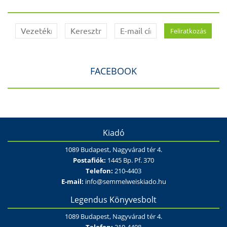
FACEBOOK
Kiadó
1089 Budapest, Nagyvárad tér 4.
Postafiók:
1445 Bp. Pf. 370
Telefon:
210-4403
E-mail:
info@semmelweiskiado.hu
Legendus Könyvesbolt
1089 Budapest, Nagyvárad tér 4.