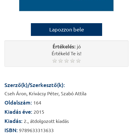
Lapozzon bele
Értékelés:
jó
Értékeld Te is!
Szerző(k)/Szerkesztő(k):
Cseh Áron, Krivácsy Péter, Szabó Attila
Oldalszám:
164
Kiadás éve:
2015
Kiadás:
2., átdolgozott kiadás
ISBN:
9789633313633