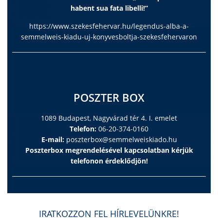
habent sua fata libelli!”
https://www.szekesfehervar.hu/legendus-alba-a-
semmelweis-kiadu-uj-konyvesboltja-szekesfehervaron
POSZTER BOX
1089 Budapest, Nagyvárad tér 4. I. emelet
Telefon:
06-20-374-0160
E-mail:
poszterbox@semmelweiskiado.hu
Poszterbox megrendelésével kapcsolatban kérjük
telefonon érdeklődjön!
IRATKOZZON FEL HÍRLEVELÜNKRE!