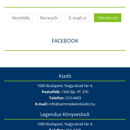
FACEBOOK
Kiadó
1089 Budapest, Nagyvárad tér 4.
Postafiók:
1445 Bp. Pf. 370
Telefon:
210-4403
E-mail:
info@semmelweiskiado.hu
Legendus Könyvesbolt
1089 Budapest, Nagyvárad tér 4.