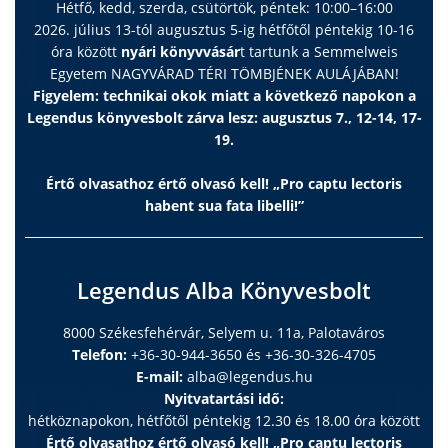
Hétfő, kedd, szerda, csütörtök, péntek: 10:00–16:00
2026. július 13-tól augusztus 5-ig hétfőtől péntekig 10-16
óra között
nyári könyvvásár
t tartunk a Semmelweis
Egyetem NAGYVÁRAD TÉRI TÖMBJÉNEK AULÁJÁBAN!
Figyelem: technikai okok miatt a következő napokon a
Legendus könyvesbolt zárva lesz: augusztus 7., 12-14, 17-
19.
Értő olvasathoz értő olvasó kell! „Pro captu lectoris
habent sua fata libelli!”
Legendus Alba Könyvesbolt
8000 Székesfehérvár, Selyem u. 11a, Palotaváros
Telefon:
+36-30-944-3650 és +36-30-326-4705
E-mail:
alba@legendus.hu
Nyitvatartási idő:
hétköznapokon, hétfőtől péntekig 12.30 és 18.00 óra között
Értő olvasathoz értő olvasó kell! „Pro captu lectoris