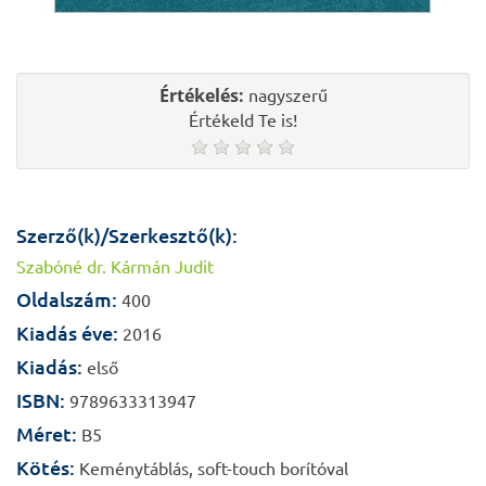
Értékelés:
nagyszerű
Értékeld Te is!
Szerző(k)/Szerkesztő(k):
Szabóné dr. Kármán Judit
Oldalszám:
400
Kiadás éve:
2016
Kiadás:
első
ISBN:
9789633313947
Méret:
B5
Kötés:
Keménytáblás, soft-touch borítóval