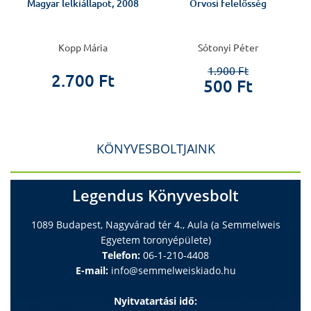
Magyar lelkiállapot, 2008
Orvosi felelősség
Kopp Mária
Sótonyi Péter
1.900 Ft
2.700 Ft
500 Ft
KÖNYVESBOLTJAINK
Legendus Könyvesbolt
1089 Budapest, Nagyvárad tér 4., Aula (a Semmelweis
Egyetem toronyépülete)
Telefon:
06-1-210-4408
E-mail:
info@semmelweiskiado.hu
Nyitvatartási idő: