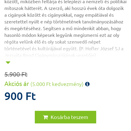
között, miközben feltárja és leleplezi a nemzeti és politikai
mítoszok hátterét. A szerző, aki hosszú évek óta dolgozik
a cigányok között és cigányokkal, nagy empátiával és
szeretettel nyúlt e nép történetének tanulmányozásához
és megértéséhez. Segítsen a mű mindenkit abban, hogy
hasonló módon képesek legyünk megismerni ezt az oly
régóta velünk élő és oly sokat szenvedő népet
történetével és kultúrájával együtt. (P. Hofler József SJ a
Jezsuita Rend Cigánymissziójának vezetője)
5.900 Ft
December 5-én bemutatták Szabóné dr. Kármán Judit
Akciós ár
(5.000 Ft kedvezmény)
romológus
A magyarországi cigányság I.
című kötetét a
Loyola Caféban. A szerzővel
Hofher József SJ
., a Jezsuita
900 Ft
Rend Cigánymissziójának vezetője és a Párbeszéd
Házának igazgatója,
Sajgó Szabolcs SJ.
beszélgetett a
cigányság történelméről és jelenlegi helyzetéről.
Kosárba teszem