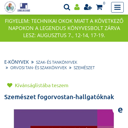
0
FIGYELEM: TECHNIKAI OKOK MIATT A KÖVETKEZŐ
NAPOKON A LEGENDUS KÖNYVESBOLT ZÁRVA
LESZ: AUGUSZTUS 7., 12-14, 17-19.
E-KÖNYVEK
SZAK- ÉS TANKÖNYVEK
ORVOSI TAN- ÉS SZAKKÖNYVEK
SZEMÉSZET
Kívánságlistába teszem
Szemészet fogorvostan-hallgatóknak
e