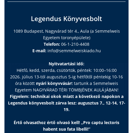
Legendus Könyvesbolt
1089 Budapest, Nagyvárad tér 4., Aula (a Semmelweis
Egyetem toronyépülete)
Telefon:
06-1-210-4408
E-mail:
info@semmelweiskiado.hu
Nyitvatartási idő:
Hétfő, kedd, szerda, csütörtök, péntek: 10:00–16:00
2026. július 13-tól augusztus 5-ig hétfőtől péntekig 10-16
óra között
nyári könyvvásár
t tartunk a Semmelweis
Egyetem NAGYVÁRAD TÉRI TÖMBJÉNEK AULÁJÁBAN!
Figyelem: technikai okok miatt a következő napokon a
Legendus könyvesbolt zárva lesz: augusztus 7., 12-14, 17-
19.
Értő olvasathoz értő olvasó kell! „Pro captu lectoris
habent sua fata libelli!”