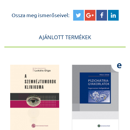
Ossza meg ismerőseivel:
AJÁNLOTT TERMÉKEK
e
e