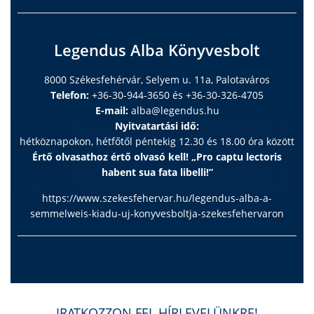
Legendus Alba Könyvesbolt
8000 Székesfehérvár, Selyem u. 11a, Palotaváros
Telefon:
+36-30-944-3650 és +36-30-326-4705
E-mail:
alba@legendus.hu
Nyitvatartási idő:
hétköznapokon, hétfőtől péntekig 12.30 és 18.00 óra között
Értő olvasathoz értő olvasó kell! „Pro captu lectoris
habent sua fata libelli!”
https://www.szekesfehervar.hu/legendus-alba-a-
semmelweis-kiadu-uj-konyvesboltja-szekesfehervaron
IRATKOZZON FEL HÍRLEVELÜNKRE!