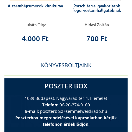
A szemhéjtumorok klinikuma
Pszichiátriai gyakorlatok
fogorvostan-hallgatóknak
Lukáts Olga
Hidasi Zoltán
4.000 Ft
700 Ft
KÖNYVESBOLTJAINK
POSZTER BOX
1089 Budapest, Nagyvárad tér 4. I. emelet
Telefon:
06-20-374-0160
E-mail:
poszterbox@semmelweiskiado.hu
Poszterbox megrendelésével kapcsolatban kérjük
telefonon érdeklődjön!