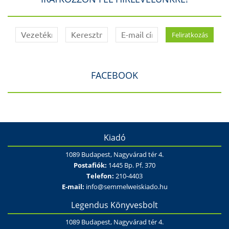
FACEBOOK
Kiadó
1089 Budapest, Nagyvárad tér 4.
Postafiók:
1445 Bp. Pf. 370
Telefon:
210-4403
E-mail:
info@semmelweiskiado.hu
Legendus Könyvesbolt
1089 Budapest, Nagyvárad tér 4.