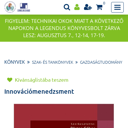
0
FIGYELEM: TECHNIKAI OKOK MIATT A KÖVETKEZŐ
NAPOKON A LEGENDUS KÖNYVESBOLT ZÁRVA
LESZ: AUGUSZTUS 7., 12-14, 17-19.
KÖNYVEK
SZAK- ÉS TANKÖNYVEK
GAZDASÁGTUDOMÁNY
Kívánságlistába teszem
Innovációmenedzsment