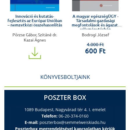
Innováció és kutatás-
A magyar egészségÜGY -
fejlesztés az Európai Unióban
Társadalmi-gazdasági
– nemzetközi összehasonlítás
megfontolások és ágazati
véleménytérkép
Pörzse Gábor, Szitáné dr.
Bodrogi József
Kazai Ágnes
4.000 Ft
600 Ft
KÖNYVESBOLTJAINK
POSZTER BOX
1089 Budapest, Nagyvárad tér 4. I. emelet
Telefon:
06-20-374-0160
E-mail:
poszterbox@semmelweiskiado.hu
Poszterbox megrendelésével kapcsolatban kérjük