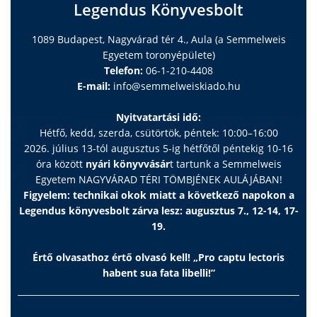
Legendus Könyvesbolt
1089 Budapest, Nagyvárad tér 4., Aula (a Semmelweis
Egyetem toronyépülete)
Telefon:
06-1-210-4408
E-mail:
info@semmelweiskiado.hu
Nyitvatartási idő:
Hétfő, kedd, szerda, csütörtök, péntek: 10:00–16:00
2026. július 13-tól augusztus 5-ig hétfőtől péntekig 10-16
óra között
nyári könyvvásár
t tartunk a Semmelweis
Egyetem NAGYVÁRAD TÉRI TÖMBJÉNEK AULÁJÁBAN!
Figyelem: technikai okok miatt a következő napokon a
Legendus könyvesbolt zárva lesz: augusztus 7., 12-14, 17-
19.
Értő olvasathoz értő olvasó kell! „Pro captu lectoris
habent sua fata libelli!”