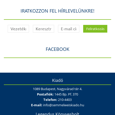
IRATKOZZON FEL HÍRLEVELÜNKRE!
FACEBOOK
Kiadó
1089 Budapest, Nagyvárad tér 4.
Postafiók:
1445 Bp. Pf. 370
Telefon:
210-4403
E-mail:
info@semmelweiskiado.hu
Legendus Könyvesbolt