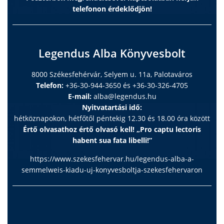
telefonon érdeklődjön!
Legendus Alba Könyvesbolt
8000 Székesfehérvár, Selyem u. 11a, Palotaváros
Telefon:
+36-30-944-3650 és +36-30-326-4705
E-mail:
alba@legendus.hu
Nyitvatartási idő:
hétköznapokon, hétfőtől péntekig 12.30 és 18.00 óra között
Értő olvasathoz értő olvasó kell! „Pro captu lectoris
habent sua fata libelli!”
https://www.szekesfehervar.hu/legendus-alba-a-
semmelweis-kiadu-uj-konyvesboltja-szekesfehervaron