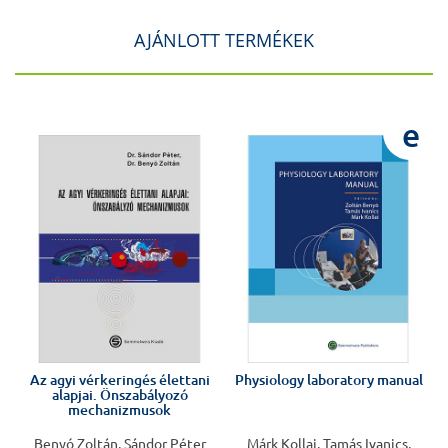
AJÁNLOTT TERMÉKEK
e
Az agyi vérkeringés élettani
Physiology laboratory manual
alapjai. Önszabályozó
mechanizmusok
Benyó Zoltán, Sándor Péter
Márk Kollai, Tamás Ivanics,