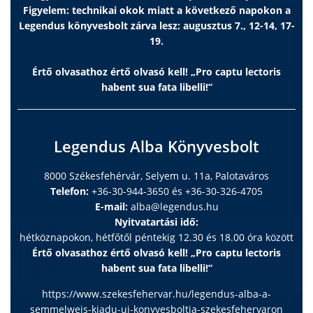
Figyelem: technikai okok miatt a következő napokon a
Legendus könyvesbolt zárva lesz: augusztus 7., 12-14, 17-
19.
Értő olvasathoz értő olvasó kell! „Pro captu lectoris
habent sua fata libelli!”
Legendus Alba Könyvesbolt
8000 Székesfehérvár, Selyem u. 11a, Palotaváros
Telefon:
+36-30-944-3650 és +36-30-326-4705
E-mail:
alba@legendus.hu
Nyitvatartási idő:
hétköznapokon, hétfőtől péntekig 12.30 és 18.00 óra között
Értő olvasathoz értő olvasó kell! „Pro captu lectoris
habent sua fata libelli!”
https://www.szekesfehervar.hu/legendus-alba-a-
semmelweis-kiadu-uj-konyvesboltja-szekesfehervaron