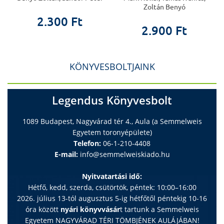
Zoltán Benyó
2.300 Ft
2.900 Ft
KÖNYVESBOLTJAINK
Legendus Könyvesbolt
1089 Budapest, Nagyvárad tér 4., Aula (a Semmelweis
Egyetem toronyépülete)
Telefon:
06-1-210-4408
E-mail:
info@semmelweiskiado.hu
Nyitvatartási idő:
Hétfő, kedd, szerda, csütörtök, péntek: 10:00–16:00
2026. július 13-tól augusztus 5-ig hétfőtől péntekig 10-16
óra között
nyári könyvvásár
t tartunk a Semmelweis
Egyetem NAGYVÁRAD TÉRI TÖMBJÉNEK AULÁJÁBAN!