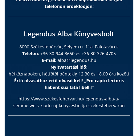
telefonon érdeklődjön!
Legendus Alba Könyvesbolt
8000 Székesfehérvár, Selyem u. 11a, Palotaváros
Telefon:
+36-30-944-3650 és +36-30-326-4705
E-mail:
alba@legendus.hu
Nyitvatartási idő:
hétköznapokon, hétfőtől péntekig 12.30 és 18.00 óra között
Értő olvasathoz értő olvasó kell! „Pro captu lectoris
habent sua fata libelli!”
https://www.szekesfehervar.hu/legendus-alba-a-
semmelweis-kiadu-uj-konyvesboltja-szekesfehervaron