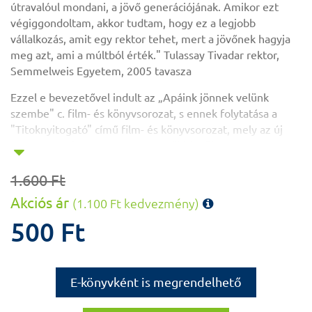
útravalóul mondani, a jövő generációjának. Amikor ezt
végiggondoltam, akkor tudtam, hogy ez a legjobb
vállalkozás, amit egy rektor tehet, mert a jövőnek hagyja
meg azt, ami a múltból érték." Tulassay Tivadar rektor,
Semmelweis Egyetem, 2005 tavasza
Ezzel e bevezetővel indult az „Apáink jönnek velünk
szembe" c. film- és könyvsorozat, s ennek folytatása a
"Titoknyitogató" című film- és könyvsorozat, mely az új
szerkesztő-riporter szemszögéből készült.
A könyv alapjául szolgáló DVD is megvásárolható (3000
1.600 Ft
Ft/db)!
Akciós ár
(1.100 Ft kedvezmény)
Zelles Tivadar
/ született 1937. augusztus 6-án
500 Ft
Szombathelyen Középiskola / Nagy Lajos Gimnázium (volt
Premontrei Gimnázium), Szombathely Egyetem / 1956-
1961. Budapesti Orvostudományi Egyetem
Fogorvostudományi Kar Szakterület / orálbiológia Az
E-könyvként is megrendelhető
orvostudományok kandidátusa / 1972-ben Egyetemi tanár
/ 1980-ban Fogorvostudományi Kar dékánhelyettese /