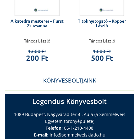
A katedra mesterei – Fürst
Titoknyitogató – Kopper
Zsuzsanna
László
Táncos László
Táncos László
1.600 Ft
1.600 Ft
200 Ft
500 Ft
KÖNYVESBOLTJAINK
Legendus Könyvesbolt
1089 Budapest, Nagyvárad tér 4., Aula (a Semmelweis
Egyetem toronyépülete)
Telefon:
06-1-210-4408
E-mail:
info@semmelweiskiado.hu