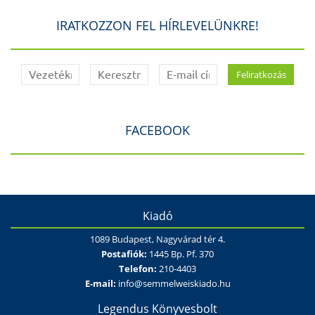
IRATKOZZON FEL HÍRLEVELÜNKRE!
FACEBOOK
Kiadó
1089 Budapest, Nagyvárad tér 4.
Postafiók:
1445 Bp. Pf. 370
Telefon:
210-4403
E-mail:
info@semmelweiskiado.hu
Legendus Könyvesbolt