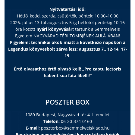
Nyitvatartási idő:
Hétfő, kedd, szerda, csütörtök, péntek: 10:00–16:00
2026. július 13-tól augusztus 5-ig hétfőtől péntekig 10-16
óra között
nyári könyvvásár
t tartunk a Semmelweis
Egyetem NAGYVÁRAD TÉRI TÖMBJÉNEK AULÁJÁBAN!
Figyelem: technikai okok miatt a következő napokon a
Legendus könyvesbolt zárva lesz: augusztus 7., 12-14, 17-
19.
Értő olvasathoz értő olvasó kell! „Pro captu lectoris
habent sua fata libelli!”
POSZTER BOX
1089 Budapest, Nagyvárad tér 4. I. emelet
Telefon:
06-20-374-0160
E-mail:
poszterbox@semmelweiskiado.hu
Poszterbox megrendelésével kapcsolatban kérjük