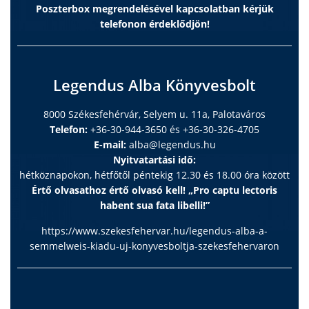
Poszterbox megrendelésével kapcsolatban kérjük
telefonon érdeklődjön!
Legendus Alba Könyvesbolt
8000 Székesfehérvár, Selyem u. 11a, Palotaváros
Telefon:
+36-30-944-3650 és +36-30-326-4705
E-mail:
alba@legendus.hu
Nyitvatartási idő:
hétköznapokon, hétfőtől péntekig 12.30 és 18.00 óra között
Értő olvasathoz értő olvasó kell! „Pro captu lectoris
habent sua fata libelli!”
https://www.szekesfehervar.hu/legendus-alba-a-
semmelweis-kiadu-uj-konyvesboltja-szekesfehervaron