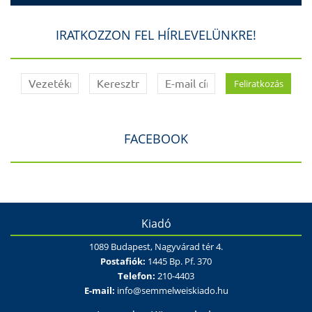
IRATKOZZON FEL HÍRLEVELÜNKRE!
FACEBOOK
Kiadó
1089 Budapest, Nagyvárad tér 4.
Postafiók:
1445 Bp. Pf. 370
Telefon:
210-4403
E-mail:
info@semmelweiskiado.hu