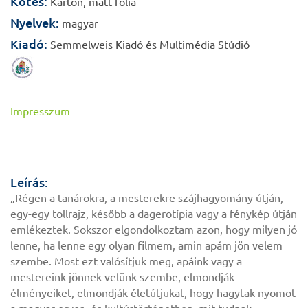
Kötés:
Karton, matt fólia
Nyelvek:
magyar
Kiadó:
Semmelweis Kiadó és Multimédia Stúdió
Impresszum
Leírás:
„Régen a tanárokra, a mesterekre szájhagyomány útján,
egy-egy tollrajz, később a dagerotípia vagy a fénykép útján
emlékeztek. Sokszor elgondolkoztam azon, hogy milyen jó
lenne, ha lenne egy olyan filmem, amin apám jön velem
szembe. Most ezt valósítjuk meg, apáink vagy a
mestereink jönnek velünk szembe, elmondják
élményeiket, elmondják életútjukat, hogy hagytak nyomot