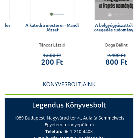
A katedra mesterei - Mandl
A belgyógyászattól az
József
öregedés tudományáig
Táncos László
Boga Bálint
1.600 Ft
2.400 Ft
200 Ft
800 Ft
KÖNYVESBOLTJAINK
Legendus Könyvesbolt
1089 Budapest, Nagyvárad tér 4., Aula (a Semmelweis
Egyetem toronyépülete)
Telefon:
06-1-210-4408