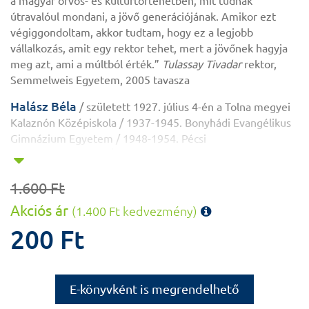
a magyar orvos- és kultúrtörténetben, mit tudnak
útravalóul mondani, a jövő generációjának. Amikor ezt
végiggondoltam, akkor tudtam, hogy ez a legjobb
vállalkozás, amit egy rektor tehet, mert a jövőnek hagyja
meg azt, ami a múltból érték.”
Tulassay Tivadar
rektor,
Semmelweis Egyetem, 2005 tavasza
Halász Béla
/ született 1927. július 4-én a Tolna megyei
Kalaznón Középiskola / 1937-1945. Bonyhádi Evangélikus
Gimnázium Egyetem / 1948-1954. Pécsi
Tudományegyetem Általános Orvostudományi Kar
Szakterület / neuroendokrinológus, anatómus Az
1.600 Ft
orvostudományok kandidátusa / 1966-ban Az
orvostudományok doktora / 1972-ben Semmelweis
Akciós ár
(1.400 Ft kedvezmény)
Orvostudományi Egyetem, II. Sz. Anatómiai, Szövet- és
200 Ft
Fejlődéstani Intézet tanszékvezető egyetemi tanára /
1971-1995. Oktatási rektorhelyettes / 1973-1979. A
Magyar Tudományos Akadémia levelező tagja / 1979-ben
A Magyar Tudományos Akadémia rendes tagja / 1985-ben
E-könyvként is megrendelhető
MTA alelnöke / 1990–1996. Professor emeritus / 1998.