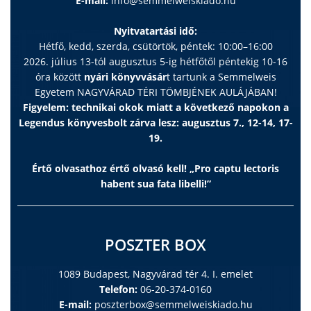
E-mail:
info@semmelweiskiado.hu
Nyitvatartási idő:
Hétfő, kedd, szerda, csütörtök, péntek: 10:00–16:00
2026. július 13-tól augusztus 5-ig hétfőtől péntekig 10-16
óra között
nyári könyvvásár
t tartunk a Semmelweis
Egyetem NAGYVÁRAD TÉRI TÖMBJÉNEK AULÁJÁBAN!
Figyelem: technikai okok miatt a következő napokon a
Legendus könyvesbolt zárva lesz: augusztus 7., 12-14, 17-
19.
Értő olvasathoz értő olvasó kell! „Pro captu lectoris
habent sua fata libelli!”
POSZTER BOX
1089 Budapest, Nagyvárad tér 4. I. emelet
Telefon:
06-20-374-0160
E-mail:
poszterbox@semmelweiskiado.hu