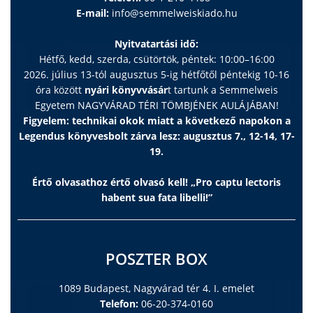
E-mail:
info@semmelweiskiado.hu
Nyitvatartási idő:
Hétfő, kedd, szerda, csütörtök, péntek: 10:00–16:00
2026. július 13-tól augusztus 5-ig hétfőtől péntekig 10-16
óra között
nyári könyvvásár
t tartunk a Semmelweis
Egyetem NAGYVÁRAD TÉRI TÖMBJÉNEK AULÁJÁBAN!
Figyelem: technikai okok miatt a következő napokon a
Legendus könyvesbolt zárva lesz: augusztus 7., 12-14, 17-
19.
Értő olvasathoz értő olvasó kell! „Pro captu lectoris
habent sua fata libelli!”
POSZTER BOX
1089 Budapest, Nagyvárad tér 4. I. emelet
Telefon:
06-20-374-0160