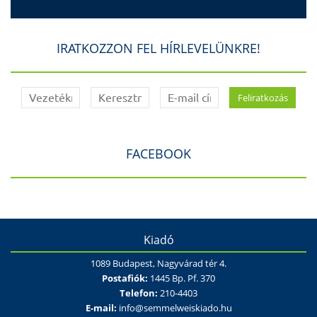
IRATKOZZON FEL HÍRLEVELÜNKRE!
FACEBOOK
Kiadó
1089 Budapest, Nagyvárad tér 4.
Postafiók:
1445 Bp. Pf. 370
Telefon:
210-4403
E-mail:
info@semmelweiskiado.hu