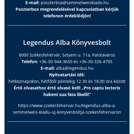
E-mail:
poszterbox@semmelweiskiado.hu
Poszterbox megrendelésével kapcsolatban kérjük
telefonon érdeklődjön!
Legendus Alba Könyvesbolt
8000 Székesfehérvár, Selyem u. 11a, Palotaváros
Telefon:
+36-30-944-3650 és +36-30-326-4705
E-mail:
alba@legendus.hu
Nyitvatartási idő:
hétköznapokon, hétfőtől péntekig 12.30 és 18.00 óra között
Értő olvasathoz értő olvasó kell! „Pro captu lectoris
habent sua fata libelli!”
https://www.szekesfehervar.hu/legendus-alba-a-
semmelweis-kiadu-uj-konyvesboltja-szekesfehervaron