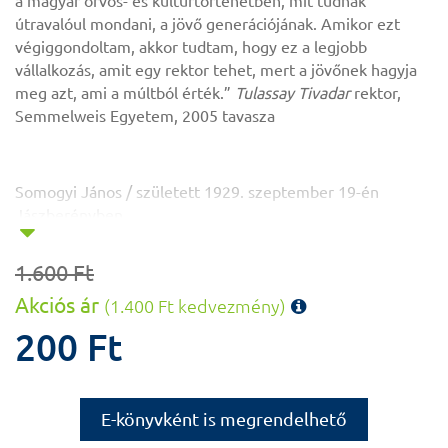
a magyar orvos- és kultúrtörténetben, mit tudnak
útravalóul mondani, a jövő generációjának. Amikor ezt
végiggondoltam, akkor tudtam, hogy ez a legjobb
vállalkozás, amit egy rektor tehet, mert a jövőnek hagyja
meg azt, ami a múltból érték.”
Tulassay Tivadar
rektor,
Semmelweis Egyetem, 2005 tavasza
Somogyi János / született 1929. szeptember 19-én
Jászberényben
Középiskola / 1939-1947. József Nádor, illetve 1945-től
1.600 Ft
Lehel Vezér Gimnázium, Jászberény
Akciós ár
(1.400 Ft kedvezmény)
Egyetem / 1947–1954. Budapesti Orvostudományi
200 Ft
Egyetem, Általános Orvostudományi Kar
Szakterület / biokémia
Budapesti Orvostudományi Egyetem, Biokémiai Intézet /
E-könyvként is megrendelhető
1950–1960.