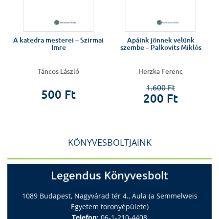
RENDELJE MEG A KÖNYVET DVD-VEL EGYÜTT!
A katedra mesterei – Szirmai
Apáink jönnek velünk
Imre
szembe – Palkovits Miklós
Táncos László
Herzka Ferenc
1.600 Ft
500 Ft
200 Ft
KÖNYVESBOLTJAINK
Legendus Könyvesbolt
1089 Budapest, Nagyvárad tér 4., Aula (a Semmelweis
Egyetem toronyépülete)
Telefon:
06-1-210-4408