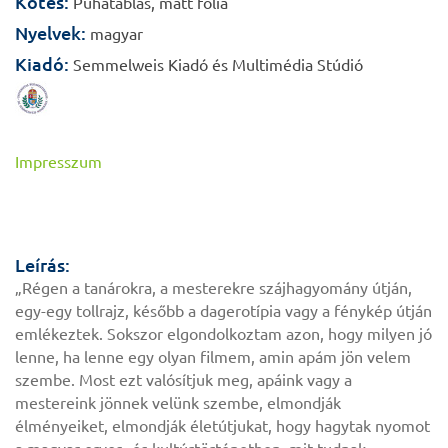
Kötés:
Puhatáblás, matt fólia
Nyelvek:
magyar
Kiadó:
Semmelweis Kiadó és Multimédia Stúdió
Impresszum
Leírás:
„Régen a tanárokra, a mesterekre szájhagyomány útján,
egy-egy tollrajz, később a dagerotípia vagy a fénykép útján
emlékeztek. Sokszor elgondolkoztam azon, hogy milyen jó
lenne, ha lenne egy olyan filmem, amin apám jön velem
szembe. Most ezt valósítjuk meg, apáink vagy a
mestereink jönnek velünk szembe, elmondják
élményeiket, elmondják életútjukat, hogy hagytak nyomot