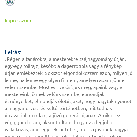
Impresszum
Leírás:
„Régen a tanárokra, a mesterekre szájhagyomány útján,
egy-egy tollrajz, később a dagerrotípia vagy a fénykép
útján emlékeztek. Sokszor elgondolkoztam azon, milyen jó
lenne, ha lenne egy olyan filmem, amelyen apám jönne
velem szembe. Most ezt valósítjuk meg, apáink vagy a
mestereink jönnek velünk szembe, elmondják
élményeiket, elmondják életútjukat, hogy hagytak nyomot
a magyar orvos- és kultúrtörténetben, mit tudnak
útravalóul mondani, a jövő generációjának. Amikor ezt
végiggondoltam, akkor tudtam, hogy ez a legjobb
vállalkozás, amit egy rektor tehet, mert a jövőnek hagyja
meg azt, ami a múltból érték." Tulassay Tivadar rektor,