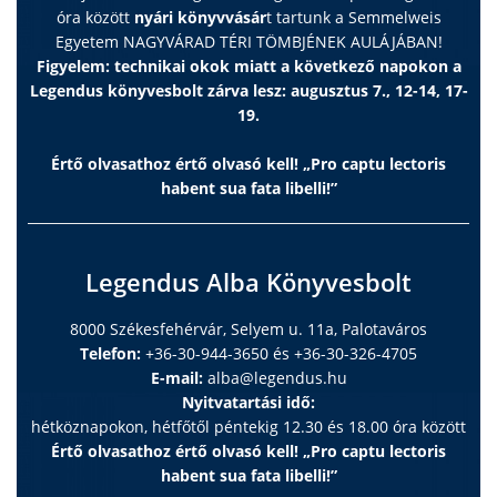
edzéselmélet módszertana. Sport. Budapest. 183-227 p.
óra között
nyári könyvvásár
t tartunk a Semmelweis
Training Theory and Methodology (1997). From Principle
Egyetem NAGYVÁRAD TÉRI TÖMBJÉNEK AULÁJÁBAN!
to Practice. Published by Hungarian University of Physical
Figyelem: technikai okok miatt a következő napokon a
Education. Budapest. Hungary. 127 p Gondolatok a
Legendus könyvesbolt zárva lesz: augusztus 7., 12-14, 17-
sporttudományról (2000). Kalokagathia 1-2. szám. 7-19 p.
19.
Nevelés, testnevelés, sport (2005) Kalokagathia 1-2. sz.
Értő olvasathoz értő olvasó kell! „Pro captu lectoris
15-26 p. Mozgástanulás, mozgáskészség, mozgásügyesség
habent sua fata libelli!”
(2006). TF-jegyzet. 112 p
A film, mely a könyv alapjául szolgál DVD-n is
megvásárolható (3000 Ft)
Legendus Alba Könyvesbolt
8000 Székesfehérvár, Selyem u. 11a, Palotaváros
Telefon:
+36-30-944-3650 és +36-30-326-4705
E-mail:
alba@legendus.hu
Nyitvatartási idő:
hétköznapokon, hétfőtől péntekig 12.30 és 18.00 óra között
Értő olvasathoz értő olvasó kell! „Pro captu lectoris
habent sua fata libelli!”