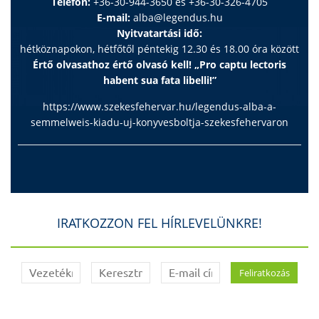
Telefon:
+36-30-944-3650 és +36-30-326-4705
E-mail:
alba@legendus.hu
Nyitvatartási idő:
hétköznapokon, hétfőtől péntekig 12.30 és 18.00 óra között
Értő olvasathoz értő olvasó kell! „Pro captu lectoris
habent sua fata libelli!”
https://www.szekesfehervar.hu/legendus-alba-a-
semmelweis-kiadu-uj-konyvesboltja-szekesfehervaron
IRATKOZZON FEL HÍRLEVELÜNKRE!