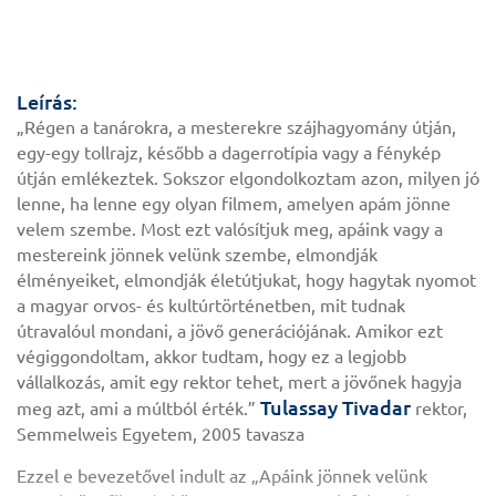
Leírás:
„Régen a tanárokra, a mesterekre szájhagyomány útján,
egy-egy tollrajz, később a dagerrotípia vagy a fénykép
útján emlékeztek. Sokszor elgondolkoztam azon, milyen jó
lenne, ha lenne egy olyan filmem, amelyen apám jönne
velem szembe. Most ezt valósítjuk meg, apáink vagy a
mestereink jönnek velünk szembe, elmondják
élményeiket, elmondják életútjukat, hogy hagytak nyomot
a magyar orvos- és kultúrtörténetben, mit tudnak
útravalóul mondani, a jövő generációjának. Amikor ezt
végiggondoltam, akkor tudtam, hogy ez a legjobb
vállalkozás, amit egy rektor tehet, mert a jövőnek hagyja
Tulassay Tivadar
meg azt, ami a múltból érték.”
rektor,
Semmelweis Egyetem, 2005 tavasza
Ezzel e bevezetővel indult az „Apáink jönnek velünk