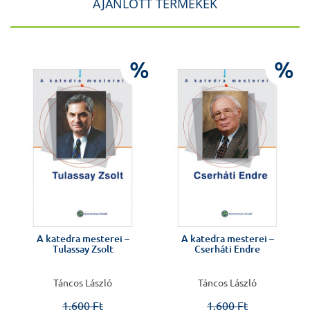
AJÁNLOTT TERMÉKEK
%
%
%
A katedra mesterei –
A katedra mesterei –
Tulassay Zsolt
Cserháti Endre
Táncos László
Táncos László
1.600 Ft
1.600 Ft