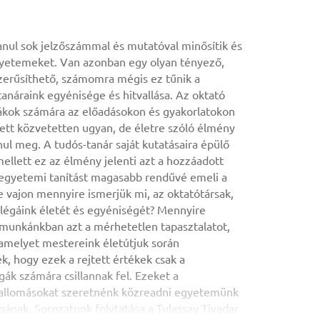
nul sok jelzőszámmal és mutatóval minősítik és
gyetemeket. Van azonban egy olyan tényező,
erűsíthető, számomra mégis ez tűnik a
anáraink egyénisége és hitvallása. Az oktató
ákok számára az előadásokon és gyakorlatokon
lett közvetetten ugyan, de életre szóló élmény
ul meg. A tudós-tanár saját kutatásaira épülő
ellett ez az élmény jelenti azt a hozzáadott
 egyetemi tanítást magasabb rendűvé emeli a
e vajon mennyire ismerjük mi, az oktatótársak,
llégáink életét és egyéniségét? Mennyire
t munkánkban azt a mérhetetlen tapasztalatot,
 amelyet mestereink életútjuk során
k, hogy ezek a rejtett értékek csak a
gák számára csillannak fel. Ezeket a
vallomásokat szeretnénk közreadni egyetemünk
gának. Sorozatunk folytatása a Tulassay Tivadar