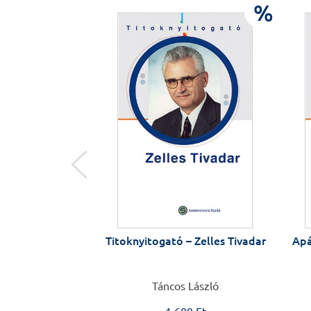
%
%
embe –
Titoknyitogató – Zelles Tivadar
Apáink jönne
Sza
Táncos László
Herz