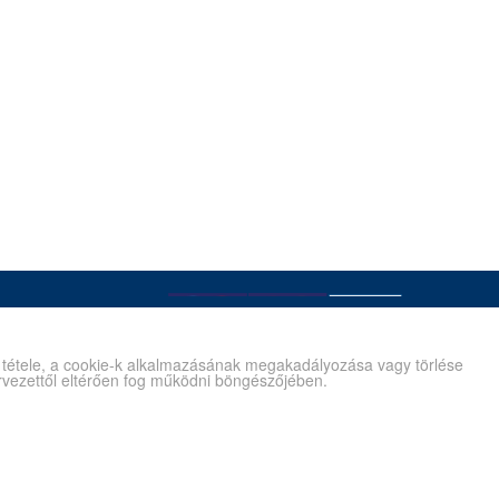
é tétele, a cookie-k alkalmazásának megakadályozása vagy törlése
tervezettől eltérően fog működni böngészőjében.
Kapcsolat
Gyík/Súgó