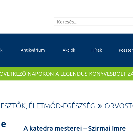
ok
Antikvárium
Akciók
Hírek
Poszte
KÖVETKEZŐ NAPOKON A LEGENDUS KÖNYVESBOLT ZÁRVA
JESZTŐK, ÉLETMÓD-EGÉSZSÉG
ORVOST
e
A katedra mesterei – Szirmai Imre