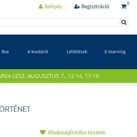
0
Belépés
Regisztráció
r Box
A kiadóról
Letöltések
E-learning
 LESZ: AUGUSZTUS 7., 12-14, 17-19.
ÖRTÉNET
Kívánságlistába teszem