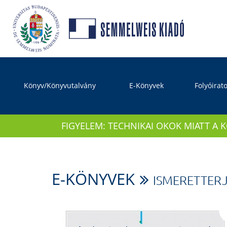
Könyv/Könyvutalvány
E-Könyvek
Folyóirat
FIGYELEM: TECHNIKAI OKOK MIATT A 
E-KÖNYVEK
ISMERETTER