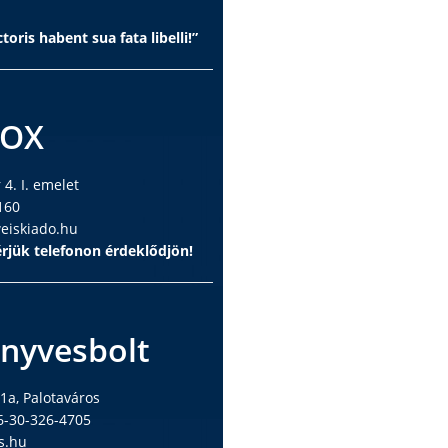
toris habent sua fata libelli!”
BOX
4. I. emelet
160
iskiado.hu
rjük telefonon érdeklődjön!
nyvesbolt
1a, Palotaváros
6-30-326-4705
s.hu