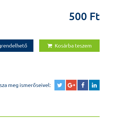
tizede elindított két riportgyűjteménynek
lünk szemben, Titoknyitogató). Az újabb
500 Ft
emünk emblematikus személyiségei vallanak
ről és egyetemi karrierjükről. A megrendítően
 nemcsak azoknak ajánlom, akik a nyilatkozó
k távolról ismerik, hanem azoknak is (talán
, akik azt hiszik, hogy már mindent tudnak
grendelhető
Kosárba teszem
ston
rektor Semmelweis Egyetem, 2013
n születtem Szászváron, Baranya megyében. A
sza meg ismerőseivel:
csi Állami Nagy Lajos Gimnáziumban végeztem,
iztem. Még az évben felvettek a Pécsi
gyetemre, ahol 1966-ban kaptam általános
allgatóként Grastyán Endre élettani
 voltam externista. 1966 októberétől
y István által igazgatott Ideg-Elme Klinikán, 27
993‑ig. 1987: egyetemi docensi kinevezés, 1989: