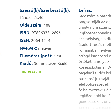
Szerző(k)/Szerkesztő(k):
Leírás:
Megszámlálhatatla
Táncos László
rangsorolják az e
Oldalszám:
108
amely nem számsz
ISBN:
9789633312896
legfontosabbnak: t
személyisége a di
ISSN:
2064-1214
átadott tudás mel
Nyelvek:
magyar
formájában nyilván
Fileméret (pdf):
4 MB
átfogó ismeretei m
értéket, amely az
Kiadó:
Semmelweis Kiadó
középiskolainál. D
Impresszum
nagyhírű tudós ko
hasznosítjuk sajá
életbölcsességet,
felhalmoztak? Féle
legközelebbi kollé
gondolatokat, ön
széles nyilvánossá