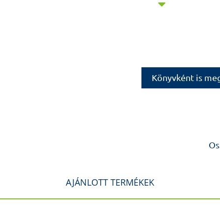
által közel egy év
(Apáink jönnek ve
kötetekben egyet
önmagukról, hitük
őszinte riportokat
professzorokat csa
leginkább azoknak)
Könyvként is me
Szél Ágo
róluk…
Szirmai Imre
1942. május 13-á
Os
gimnáziumot a Pé
1960-ban érettség
Orvostudományi E
AJÁNLOTT TERMÉKEK
orvosi diplomát. H
munkacsoportjában
dolgoztam a Környe
éven keresztül, 1