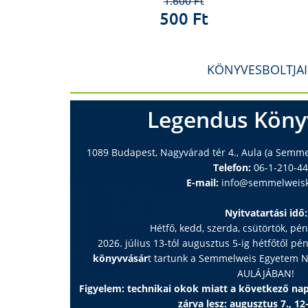
1.600 Ft
1
500 Ft
2
KÖNYVESBOLTJA
Legendus Köny
1089 Budapest, Nagyvárad tér 4., Aula (a Semm
Telefon:
06-1-210-4
E-mail:
info@semmelweisk
Nyitvatartási idő:
Hétfő, kedd, szerda, csütörtök, pé
2026. július 13-tól augusztus 5-ig hétfőtől pé
könyvvásár
t tartunk a Semmelweis Egyetem
AULÁJÁBAN!
Figyelem: technikai okok miatt a következő n
zárva lesz: augusztus 7., 12