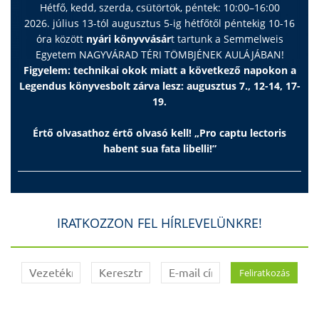
Hétfő, kedd, szerda, csütörtök, péntek: 10:00–16:00
2026. július 13-tól augusztus 5-ig hétfőtől péntekig 10-16
óra között
nyári könyvvásár
t tartunk a Semmelweis
Egyetem NAGYVÁRAD TÉRI TÖMBJÉNEK AULÁJÁBAN!
Figyelem: technikai okok miatt a következő napokon a
Legendus könyvesbolt zárva lesz: augusztus 7., 12-14, 17-
19.
Értő olvasathoz értő olvasó kell! „Pro captu lectoris
habent sua fata libelli!”
IRATKOZZON FEL HÍRLEVELÜNKRE!