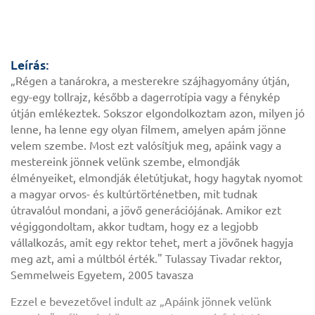
Leírás:
„Régen a tanárokra, a mesterekre szájhagyomány útján,
egy-egy tollrajz, később a dagerrotípia vagy a fénykép
útján emlékeztek. Sokszor elgondolkoztam azon, milyen jó
lenne, ha lenne egy olyan filmem, amelyen apám jönne
velem szembe. Most ezt valósítjuk meg, apáink vagy a
mestereink jönnek velünk szembe, elmondják
élményeiket, elmondják életútjukat, hogy hagytak nyomot
a magyar orvos- és kultúrtörténetben, mit tudnak
útravalóul mondani, a jövő generációjának. Amikor ezt
végiggondoltam, akkor tudtam, hogy ez a legjobb
vállalkozás, amit egy rektor tehet, mert a jövőnek hagyja
meg azt, ami a múltból érték." Tulassay Tivadar rektor,
Semmelweis Egyetem, 2005 tavasza
Ezzel e bevezetővel indult az „Apáink jönnek velünk