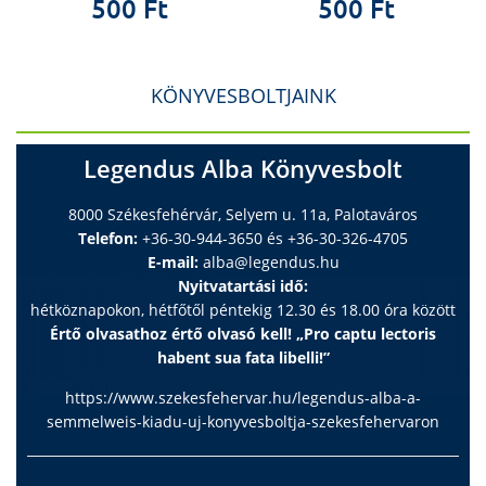
500 Ft
500 Ft
KÖNYVESBOLTJAINK
Legendus Alba Könyvesbolt
8000 Székesfehérvár, Selyem u. 11a, Palotaváros
Telefon:
+36-30-944-3650 és +36-30-326-4705
E-mail:
alba@legendus.hu
Nyitvatartási idő:
hétköznapokon, hétfőtől péntekig 12.30 és 18.00 óra között
Értő olvasathoz értő olvasó kell! „Pro captu lectoris
habent sua fata libelli!”
https://www.szekesfehervar.hu/legendus-alba-a-
semmelweis-kiadu-uj-konyvesboltja-szekesfehervaron